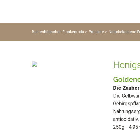
Bienenhäuschen Frankenroda
Produkte
Naturbelassene F
Honigs
Goldene
Die Zauber
Die Gelbwur
Gebirgspflan
Nahrungserg
antioxidati
250g - 4,95 