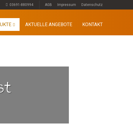
03691-880994
AGB
Impressum
Datenschutz
UKTE
AKTUELLE ANGEBOTE
KONTAKT
st