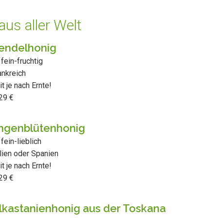
aus aller Welt
endelhonig
fein-fruchtig
ankreich
t je nach Ernte!
29 €
ngenblütenhonig
ein-lieblich
alien oder Spanien
t je nach Ernte!
29 €
lkastanienhonig aus der Toskana