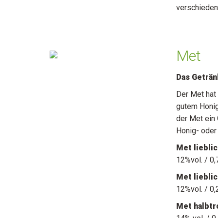
verschiede
Met
Das Geträn
Der Met hat 
gutem Honig 
der Met ein
Honig- oder
Met liebli
12%vol. / 0,
Met liebli
12%vol. / 0,
Met halbtr