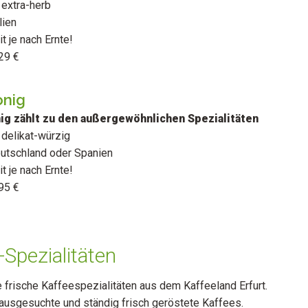
extra-herb
lien
t je nach Ernte!
29 €
onig
ig zählt zu den außergewöhnlichen Spezialitäten
delikat-würzig
eutschland oder Spanien
t je nach Ernte!
,95 €
-Spezialitäten
 frische Kaffeespezialitäten aus dem Kaffeeland Erfurt.
 ausgesuchte und ständig frisch geröstete Kaffees.