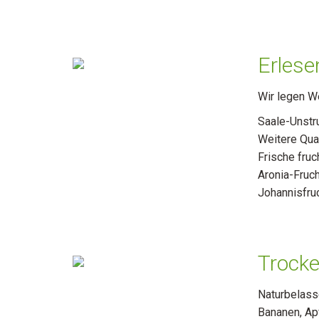
Erlese
Wir legen We
Saale-Unstr
Weitere Qua
Frische fruc
Aronia-Fruc
Johannisfru
Trocke
Naturbelass
Bananen, Apf