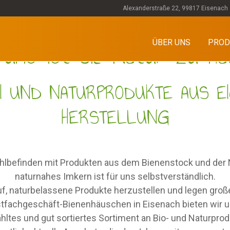
Alexanderstraße 22, 99817 Eisenach
 uns ist die Natur zu Ha
ÜBER UNS
PROD
EI UND NATURPRODUKTE AUS E
HERSTELLUNG
Heilplanzenprodukte
Imkereiprodukte
lbefinden mit Produkten aus dem Bienenstock und der N
aturbelassene Feinko
Naturkosmetik
naturnahes Imkern ist für uns selbstverständlich.
uf, naturbelassene Produkte herzustellen und legen großen
fachgeschäft-Bienenhäuschen in Eisenach bieten wir 
Imkerei und aller Welt, Blütenpollen, Propoli
s, Säfte, Kräutertonikas, basische Ernährun
fen, Badzusätze, Cremes, Salben und weite
eine, Liköre und Schnäpse, Süßigkeiten, Tro
ltes und gut sortiertes Sortiment an Bio- und Naturprod