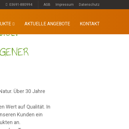
03691-880994
AGB
Impressum
Datenschutz
use.
UKTE
AKTUELLE ANGEBOTE
KONTAKT
IGENER
atur. Über 30 Jahre
st
 Wert auf Qualität. In
unseren Kunden ein
s, Gelee Royale und
gsprodukte,
re Pflegeprodukte
ckenfrüchte
ukten an.