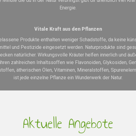
 Minute die du in der Natur verbringst gibt dir unendlich viel Kraf
Energie.
Vitale Kraft aus den Pflanzen
elassene Produkte enthalten weniger Schadstoffe, da keine küns
ittel und Pestizide eingesetzt werden. Naturprodukte sind ges
cken natürlicher. Wirkungsvolle Kräuter helfen innerlich und äuße
ihren zahlreichen Inhaltssoffen wie Flavonoiden, Glykosiden, Ger
stoffen, ätherischen Ölen, Vitaminen, Mineralstoffen, Spurenele
ist jede einzelne Pflanze ein Wunderwerk der Natur.
Aktuelle Angebote