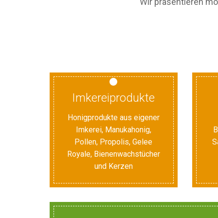
Wir präsentieren mo
Imkereiprodukte
Honigprodukte aus eigener
Imkerei, Manukahonig,
B
Pollen, Propolis, Gelee
S
Royale, Bienenwachstücher
und Kerzen