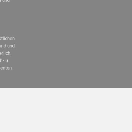
t und
tlichen
und und
rlich.
b- u.
menten,