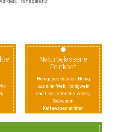
 werden. Transparenz
kte
Naturbelassene
Feinkost
Honigspezialitäten, Honig
che
aus aller Welt, Honigwein
n,
und Likör, erlesene Weine,
Süßwaren
Kaffeespezialitäten