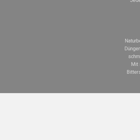
Jede
Naturb
Düngem
schme
Mit 
Bitter